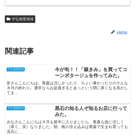
中弘南黒地域
yama
関連記事
今が旬！！「嶽きみ」を買ってコ
中弘南黒地域
ーンポタージュを作ってみた。
皆さんこんにちは。青森は涼しかったり、ちょい暑かったりのそんな
８月の終わり。通常ならお盆過ぎるとあっという間に寒くなる気がし
てま...
黒石の知る人ぞ知るお店に行って
中弘南黒地域
みた。
みなさんこんにちは９月も後半に入りましたら、青森も急に涼しく
（寒く。笑）なりました。朝、晩の冷え込みは青森で生まれ育っても
流石に...