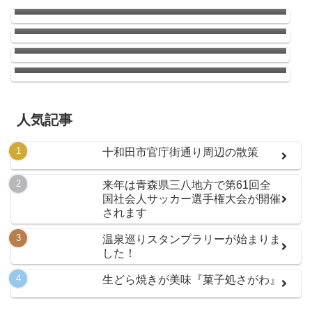
南郷のひまわり
ウニの季節がやってきた！
店長お気に入りのラーメン屋さんがドーナッ
ツ（ハンバーガーもあり）のお店に変わって
いた件
人気記事
十和田市官庁街通り周辺の散策
来年は青森県三八地方で第61回全
国社会人サッカー選手権大会が開催
されます
温泉巡りスタンプラリーが始まりま
した！
生どら焼きが美味『菓子処さがわ』