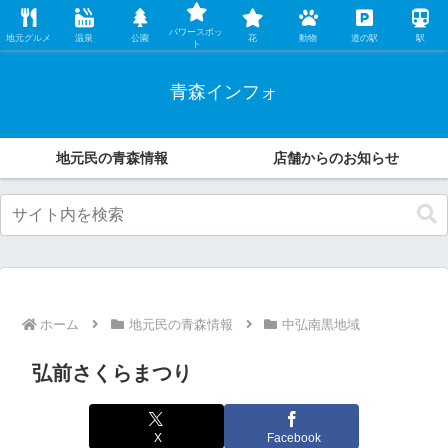
レンタカー店の中の人が、地元民ならではの観光・グルメ情報などオススメす
パワースポッ
る魅力をこっそり伝えます。
地元グルメ
温泉
公園
花
動物
道の駅
駅
ト
青森インフォ
地元民の青森情報
店舗からのお知らせ
ホーム
地元民の青森情報
中弘南黒地域
弘前さくらまつり
X
Facebook