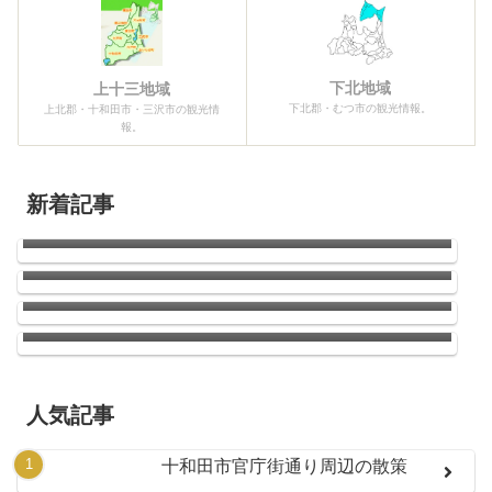
下北地域
上十三地域
下北郡・むつ市の観光情報。
上北郡・十和田市・三沢市の観光情
報。
新着記事
2026青森ねぶた祭開幕！！
南郷のひまわり
ウニの季節がやってきた！
店長お気に入りのラーメン屋さんがドーナッ
ツ（ハンバーガーもあり）のお店に変わって
いた件
人気記事
十和田市官庁街通り周辺の散策