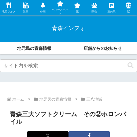
レンタカー店の中の人が、地元民ならではの観光・グルメ情報などオススメす
パワースポッ
る魅力をこっそり伝えます。
地元グルメ
温泉
公園
花
動物
道の駅
駅
ト
青森インフォ
地元民の青森情報
店舗からのお知らせ
ホーム
地元民の青森情報
三八地域
青森三大ソフトクリーム その②ホロンバ
イル