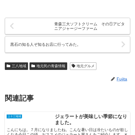
青森三大ソフトクリーム その①アビタ
ニアジャージーファーム
黒石の知る人ぞ知るお店に行ってみた。
三八地域
地元民の青森情報
地元グルメ
Fujita
関連記事
ジェラートが美味しい季節になり
上十三地域
ました。
こんにちは。７月になりましたね。こんな暑い日は冷たいものが欲し
くなる今日この頃。おススメのジェラート屋さんをご紹介します。Ｋ