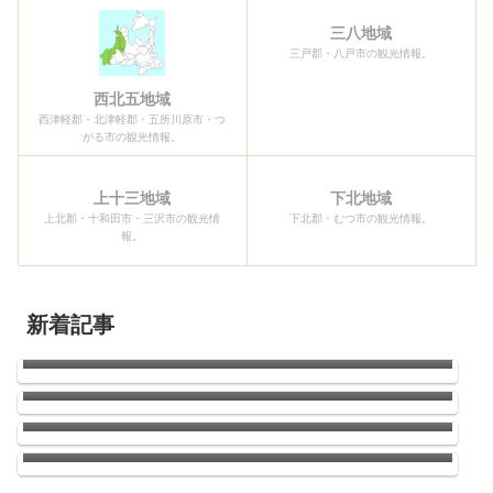
三八地域
三戸郡・八戸市の観光情報。
西北五地域
西津軽郡・北津軽郡・五所川原市・つ
がる市の観光情報。
上十三地域
下北地域
上北郡・十和田市・三沢市の観光情
下北郡・むつ市の観光情報。
報。
新着記事
青森県三沢航空科学館
2026青森ねぶた祭開幕！！
南郷のひまわり
ウニの季節がやってきた！