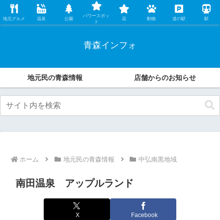
レンタカー店の中の人が、地元民ならではの観光・グルメ情報などオススメす
パワースポッ
る魅力をこっそり伝えます。
地元グルメ
温泉
公園
花
動物
道の駅
駅
ト
青森インフォ
地元民の青森情報
店舗からのお知らせ
ホーム
地元民の青森情報
中弘南黒地域
南田温泉 アップルランド
X
Facebook