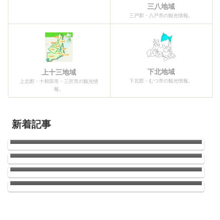
三八地域
三戸郡・八戸市の観光情報。
下北地域
上十三地域
下北郡・むつ市の観光情報。
上北郡・十和田市・三沢市の観光情
報。
新着記事
2026青森ねぶた祭開幕！！
南郷のひまわり
ウニの季節がやってきた！
店長お気に入りのラーメン屋さんがドーナッ
ツ（ハンバーガーもあり）のお店に変わって
いた件