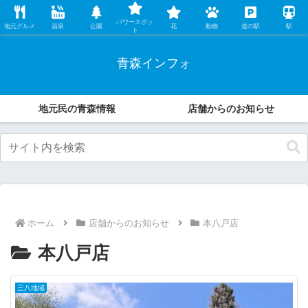
レンタカー店の中の人が、地元民ならではの観光・グルメ情報などオススメす
パワースポッ
る魅力をこっそり伝えます。
地元グルメ
温泉
公園
花
動物
道の駅
駅
ト
青森インフォ
地元民の青森情報
店舗からのお知らせ
ホーム
店舗からのお知らせ
本八戸店
本八戸店
三八地域