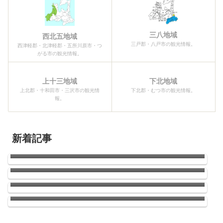
三八地域
西北五地域
三戸郡・八戸市の観光情報。
西津軽郡・北津軽郡・五所川原市・つ
がる市の観光情報。
上十三地域
下北地域
上北郡・十和田市・三沢市の観光情
下北郡・むつ市の観光情報。
報。
新着記事
青森県三沢航空科学館
2026青森ねぶた祭開幕！！
南郷のひまわり
ウニの季節がやってきた！