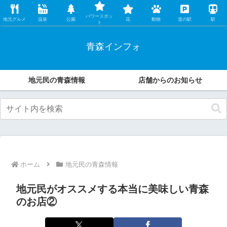
レンタカー店の中の人が、地元民ならではの観光・グルメ情報などオススメす
パワースポッ
る魅力をこっそり伝えます。
地元グルメ
温泉
公園
花
動物
道の駅
駅
ト
青森インフォ
地元民の青森情報
店舗からのお知らせ
ホーム
地元民の青森情報
地元民がオススメする本当に美味しい青森
のお店②