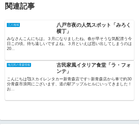
関連記事
八戸市夜の人気スポット「みろく
三八地域
横丁」
みなさんこんにちは。３月になりましたね。春が早そうな気配漂う今
日この頃。待ち遠しいですよね。３月といえば思い出してしまうのは
20...
古民家風イタリア食堂「ラ・フォ
地元民の青森情報
ンテ」
こんにちは🥰スカイレンタカー新青森店です✨新青森店から車で約30
分青森市浪岡にございます、道の駅アップルヒルにいってきました！
お...