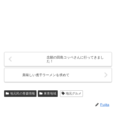
念願の田島コッペさんに行ってきまし
た！
美味しい煮干ラーメンを求めて
地元民の青森情報
東青地域
地元グルメ
Fujita