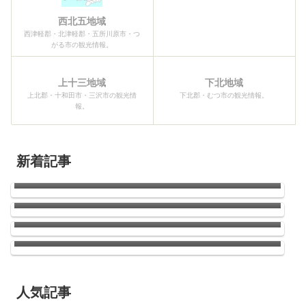
西北五地域
西津軽郡・北津軽郡・五所川原市・つ
がる市の観光情報。
上十三地域
下北地域
上北郡・十和田市・三沢市の観光情
下北郡・むつ市の観光情報。
報。
新着記事
2026青森ねぶた祭開幕！！
南郷のひまわり
ウニの季節がやってきた！
店長お気に入りのラーメン屋さんがドーナッ
ツ（ハンバーガーもあり）のお店に変わって
いた件
人気記事