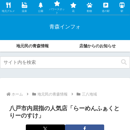
レンタカー店の中の人が、地元民ならではの観光・グルメ情報などオススメす
パワースポッ
る魅力をこっそり伝えます。
地元グルメ
温泉
公園
花
動物
道の駅
駅
ト
青森インフォ
地元民の青森情報
店舗からのお知らせ
ホーム
地元民の青森情報
三八地域
八戸市内屈指の人気店「らーめんふぁくと
りーのすけ」