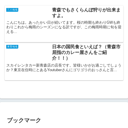
青森でもさくらんぼ狩りが出来ま
三八地域
すよ。
こんにちは。あったかい日が続いてます。桜の時期も終わりGWも終
わりこれから梅雨のシーズンになる訳ですが、この梅雨時期に旬を迎
える...
日本の国民食といえば？（青森市
東青地域
屈指のカレー屋さんをご紹
介！！）
スカイレンタカー新青森店の店長です。皆様いかがお過ごしでしょう
か？東京在住時にとあるYoutuberさんにゴリゴリのおっさんと言...
ブックマーク