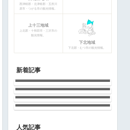
西津軽郡・北津軽郡・五所川
原市・つがる市の観光情報。
上十三地域
上北郡・十和田市・三沢市の
観光情報。
下北地域
下北郡・むつ市の観光情報。
新着記事
青森県三沢航空科学館
2026青森ねぶた祭開幕！！
南郷のひまわり
ウニの季節がやってきた！
人気記事