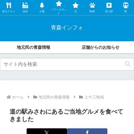
レンタカー店の中の人が、地元民ならではの観光・グルメ情報などオススメす
パワースポッ
る魅力をこっそり伝えます。
地元グルメ
温泉
公園
花
動物
道の駅
駅
ト
青森インフォ
地元民の青森情報
店舗からのお知らせ
ホーム
地元民の青森情報
上十三地域
道の駅みさわにあるご当地グルメを食べて
きました