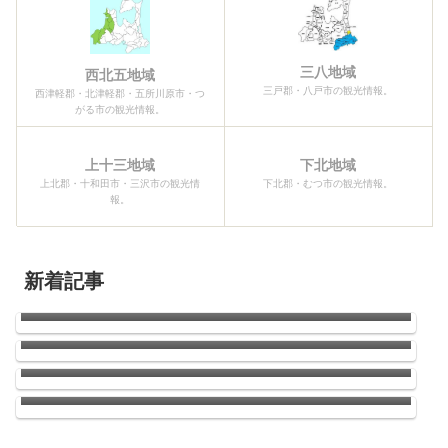
三八地域
西北五地域
三戸郡・八戸市の観光情報。
西津軽郡・北津軽郡・五所川原市・つ
がる市の観光情報。
上十三地域
下北地域
上北郡・十和田市・三沢市の観光情
下北郡・むつ市の観光情報。
報。
新着記事
青森県三沢航空科学館
2026青森ねぶた祭開幕！！
南郷のひまわり
ウニの季節がやってきた！