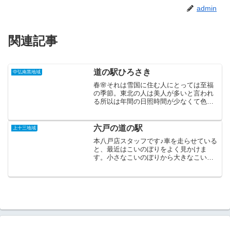
admin
関連記事
道の駅ひろさき
中弘南黒地域
春🌸それは雪国に住む人にとっては至福
の季節。東北の人は美人が多いと言われ
る所以は年間の日照時間が少なくて色白
な方が多いからと言わ...
六戸の道の駅
上十三地域
本八戸店スタッフです♪車を走らせている
と、最近はこいのぼりをよく見かけま
す。小さなこいのぼりから大きなこいの
ぼりまで・・・いやま...