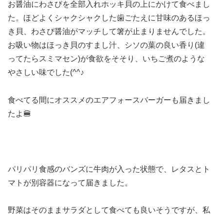
お醤油にわさびを全部入れホッキ貝の上にかけて食べまし
た。ほどよくシャクシャクした歯ごたえに甘味のあるほっ
き貝、わさび醤油がマッチして箸が止まりませんでした。
お吸い物はほっき貝のすまし汁、シソの葉の良い香り(違
ってたらスミマセン)が食欲をそそり、いちご煮のような
やさしい味でした(^^♪
食べてる間にオススメのエアフォースバーガーも届きまし
たよ🍔
パリパリ食感のバンズに牛肉が入った状態で、レタスとト
マトが別容器になって届きました。
野菜はそのままサラダとして食べても良いそうですが、私