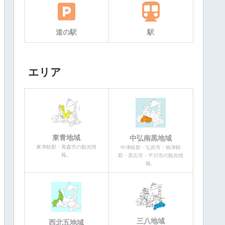
道の駅
駅
エリア
東青地域
中弘南黒地域
東津軽郡・青森市の観光情
中津軽郡・弘前市・南津軽
報。
郡・黒石市・平川市の観光情
報。
三八地域
西北五地域