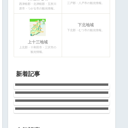
三戸郡・八戸市の観光情報。
西津軽郡・北津軽郡・五所川
原市・つがる市の観光情報。
下北地域
下北郡・むつ市の観光情報。
上十三地域
上北郡・十和田市・三沢市の
観光情報。
新着記事
2026青森ねぶた祭開幕！！
南郷のひまわり
ウニの季節がやってきた！
店長お気に入りのラーメン屋さんが
ドーナッツ（ハンバーガーもあり）
のお店に変わっていた件